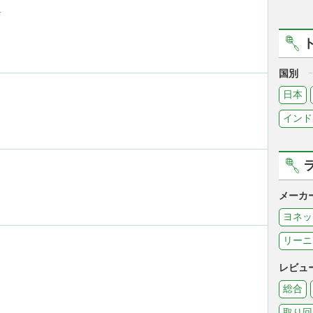
N
国別
日本
インド
メーカ
ヨネッ
リーニ
レビュ
総合
取り回