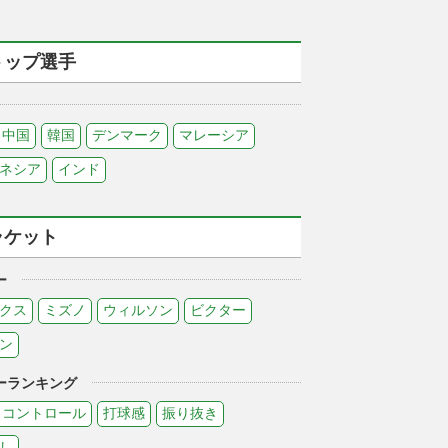
トップ選手
中国
韓国
デンマーク
マレーシア
ネシア
インド
ラケット
ー
クス
ミズノ
ウィルソン
ビクター
ン
ーランキング
コントロール
打球感
振り抜き
し