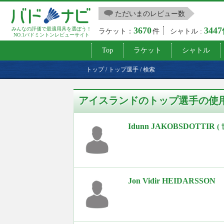
ただいまのレビュー数
3670
344
みんなの評価で最適用具を選ぼう！
ラケット：
件
シャトル :
NO.1バドミントンレビューサイト
Top
ラケット
シャトル
トップ
/
トップ選手
/
検索
アイスランドのトップ選手の使
Idunn JAKOBSDOTTIR
(
Jon Vidir HEIDARSSON