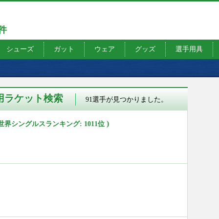
7件
シューズ
ガット
ウェア
グッズ
選手用具
用ラケット検索
91選手が見つかりました。
)
 世界シングルスランキング: 1011位