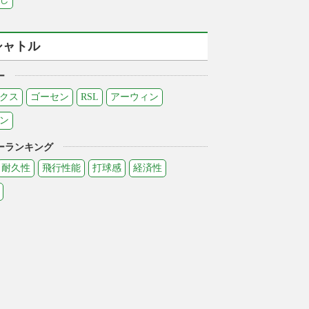
シャトル
ー
クス
ゴーセン
RSL
アーウィン
ン
ーランキング
耐久性
飛行性能
打球感
経済性