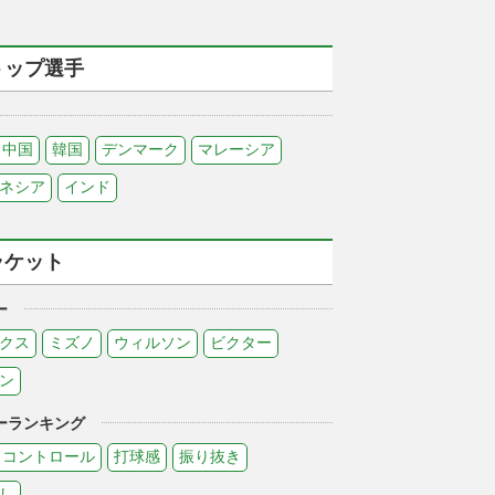
トップ選手
中国
韓国
デンマーク
マレーシア
ネシア
インド
ラケット
ー
クス
ミズノ
ウィルソン
ビクター
ン
ーランキング
コントロール
打球感
振り抜き
し