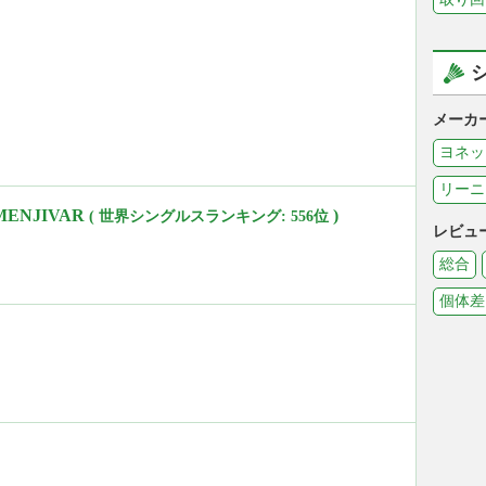
メーカ
ヨネッ
リーニ
 MENJIVAR
)
( 世界シングルスランキング: 556位
レビュ
総合
個体差