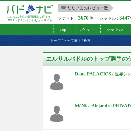
ただいまのレビュー数
3670
344
みんなの評価で最適用具を選ぼう！
ラケット：
件
シャトル :
NO.1バドミントンレビューサイト
Top
ラケット
シャトル
トップ
/
トップ選手
/
検索
エルサルバドルのトップ選手の
Dana PALACIOS
( 世界シ
MóNica Alejandra PRIVA