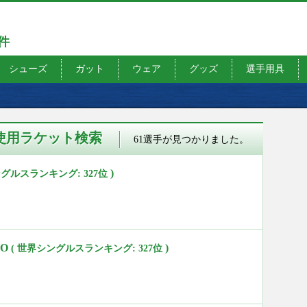
7件
シューズ
ガット
ウェア
グッズ
選手用具
使用ラケット検索
61選手が見つかりました。
)
ングルスランキング: 327位
DO
)
( 世界シングルスランキング: 327位