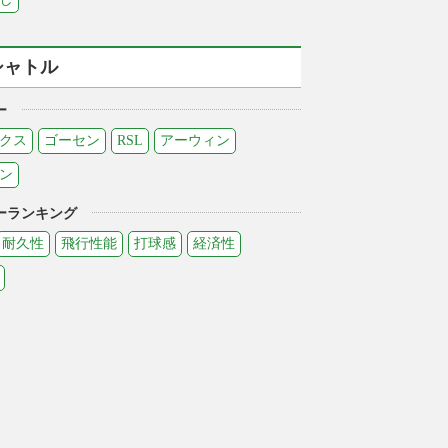
シャトル
ー
クス
ゴーセン
RSL
アーウィン
ン
ーランキング
耐久性
飛行性能
打球感
経済性