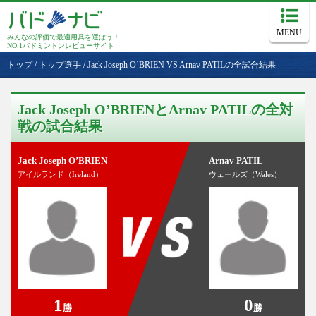
MENU
みんなの評価で最適用具を選ぼう！
NO.1バドミントンレビューサイト
トップ
/
トップ選手
/
Jack Joseph O’BRIEN VS Arnav PATILの全試合結果
Jack Joseph O’BRIENとArnav PATILの全対
戦の試合結果
Jack Joseph O’BRIEN
Arnav PATIL
アイルランド（Ireland）
ウェールズ（Wales）
1
0
勝
勝