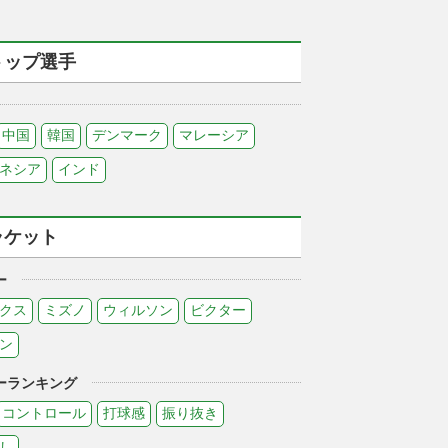
トップ選手
中国
韓国
デンマーク
マレーシア
ネシア
インド
ラケット
ー
クス
ミズノ
ウィルソン
ビクター
ン
ーランキング
コントロール
打球感
振り抜き
し