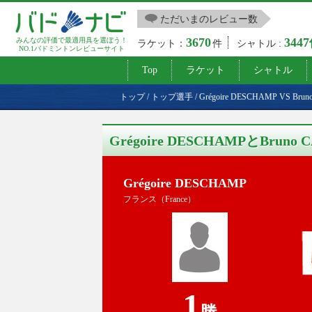
ただいまのレビュー数
3670
344
みんなの評価で最適用具を選ぼう！
ラケット：
件
シャトル :
NO.1バドミントンレビューサイト
Top
ラケット
シャトル
トップ
/
トップ選手
/
Grégoire DESCHAMP VS 
Grégoire DESCHAMPとBru
Grégoire DESCHAMP
フランス（France）
1