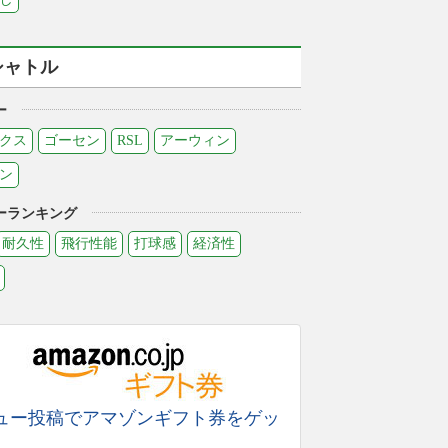
シャトル
ー
クス
ゴーセン
RSL
アーウィン
ン
ーランキング
耐久性
飛行性能
打球感
経済性
ュー投稿でアマゾンギフト券をゲッ