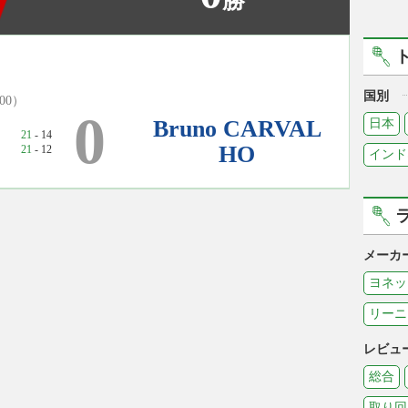
勝
国別
:00）
0
Bruno CARVAL
日本
21
- 14
HO
21
- 12
インド
メーカ
ヨネッ
リーニ
レビュ
総合
取り回