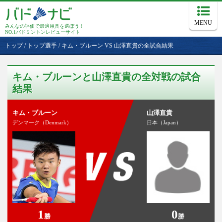
MENU
みんなの評価で最適用具を選ぼう！
NO.1バドミントンレビューサイト
トップ
/
トップ選手
/
キム・ブルーン VS 山澤直貴の全試合結果
キム・ブルーンと山澤直貴の全対戦の試合
結果
キム・ブルーン
山澤直貴
デンマーク（Denmark）
日本（Japan）
1
0
勝
勝