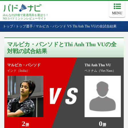
MENU
みんなの評価で最適用具を選ぼう！
NO.1バドミントンレビューサイト
トップ
/
トップ選手
/
マルビカ・バンソド VS Thi Anh Thu VUの全試合結果
マルビカ・バンソドとThi Anh Thu VUの全
対戦の試合結果
マルビカ・バンソド
Thi Anh Thu VU
インド（India）
ベトナム（Viet Nam）
2
0
勝
勝