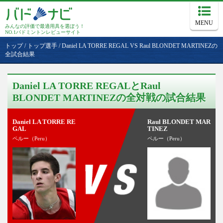
MENU
みんなの評価で最適用具を選ぼう！
NO.1バドミントンレビューサイト
トップ
/
トップ選手
/
Daniel LA TORRE REGAL VS Raul BLONDET MARTINEZの
全試合結果
Daniel LA TORRE REGALとRaul
BLONDET MARTINEZの全対戦の試合結果
Daniel LA TORRE RE
Raul BLONDET MAR
GAL
TINEZ
ペルー（Peru）
ペルー（Peru）