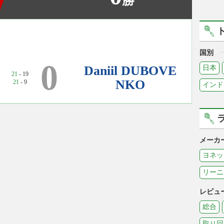
勝
国別
）
0
Daniil DUBOVE
日本
21
- 19
NKO
21
- 9
インド
メーカ
ヨネッ
リーニ
レビュ
総合
取り回