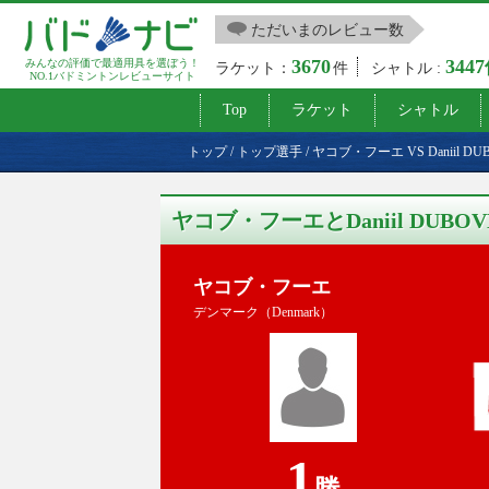
ただいまのレビュー数
3670
344
みんなの評価で最適用具を選ぼう！
ラケット：
件
シャトル :
NO.1バドミントンレビューサイト
Top
ラケット
シャトル
トップ
/
トップ選手
/
ヤコブ・フーエ VS Daniil 
ヤコブ・フーエとDaniil DUB
ヤコブ・フーエ
デンマーク（Denmark）
1