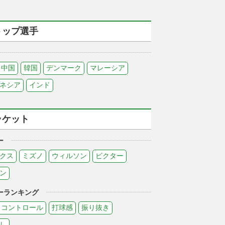
トップ選手
中国
韓国
デンマーク
マレーシア
ネシア
インド
ラケット
ー
クス
ミズノ
ウィルソン
ビクター
ン
ーランキング
コントロール
打球感
振り抜き
し