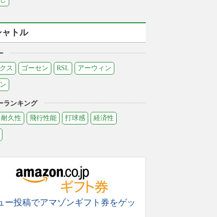
シャトル
ー
クス
ゴーセン
RSL
アーウィン
ン
ーランキング
耐久性
飛行性能
打球感
経済性
ュー投稿でアマゾンギフト券をゲッ