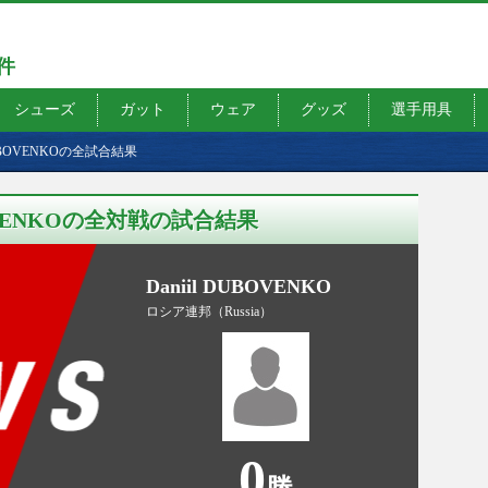
7件
シューズ
ガット
ウェア
グッズ
選手用具
DUBOVENKOの全試合結果
OVENKOの全対戦の試合結果
Daniil DUBOVENKO
ロシア連邦（Russia）
0