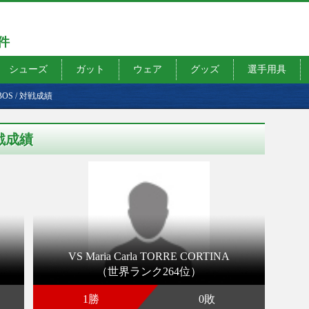
7件
シューズ
ガット
ウェア
グッズ
選手用具
BOS
/
対戦成績
対戦成績
VS Maria Carla TORRE CORTINA
（世界ランク264位）
1勝
0敗