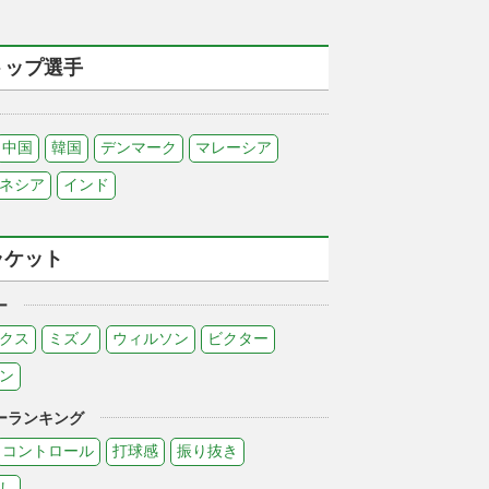
トップ選手
中国
韓国
デンマーク
マレーシア
ネシア
インド
ラケット
ー
クス
ミズノ
ウィルソン
ビクター
ン
ーランキング
コントロール
打球感
振り抜き
し