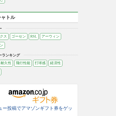
シャトル
ー
クス
ゴーセン
RSL
アーウィン
ン
ーランキング
耐久性
飛行性能
打球感
経済性
ュー投稿でアマゾンギフト券をゲッ