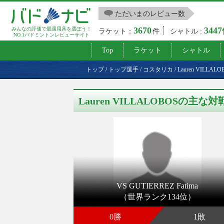
ただいまのレビュー数
3670
344
みんなの評価で最適用具を選ぼう！
ラケット：
件
シャトル :
NO.1バドミントンレビューサイト
Top
ラケット
シャトル
トップ
/
トップ選手
/
コスタリカ
/
Lauren VILLALO
Lauren VILLALOBOSの主な
VS GUTIERREZ Fatima
（世界ランク134位）
0勝
1敗