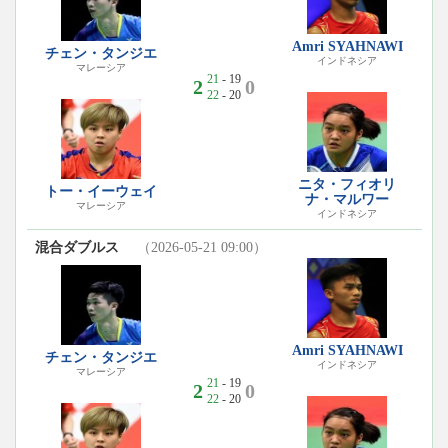
Amri SYAHNAWI
チェン・タンジエ
インドネシア
マレーシア
21
- 19
2
0
22
- 20
ニタ・フィオリ
トー・イーウェイ
ナ・マルワー
マレーシア
インドネシア
混合ダブルス
（2026-05-21 09:00）
Amri SYAHNAWI
チェン・タンジエ
インドネシア
マレーシア
21
- 19
2
0
22
- 20