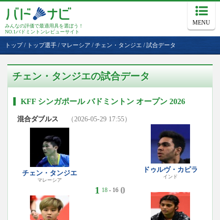
MENU
みんなの評価で最適用具を選ぼう！
NO.1バドミントンレビューサイト
トップ
/
トップ選手
/
マレーシア
/
チェン・タンジエ
/
試合データ
チェン・タンジエの試合データ
KFF シンガポール バドミントン オープン 2026
混合ダブルス
（2026-05-29 17:55）
ドゥルヴ・カピラ
チェン・タンジエ
インド
マレーシア
1
0
18
- 16