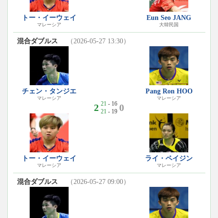
トー・イーウェイ
Eun Seo JANG
マレーシア
大韓民国
混合ダブルス
（2026-05-27 13:30）
チェン・タンジエ
Pang Ron HOO
マレーシア
マレーシア
21
- 16
2
0
21
- 19
トー・イーウェイ
ライ・ペイジン
マレーシア
マレーシア
混合ダブルス
（2026-05-27 09:00）