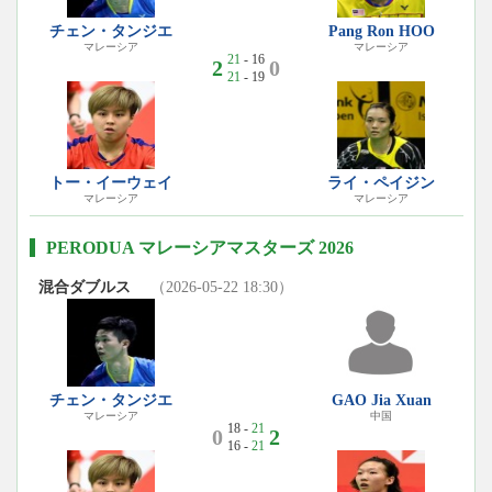
チェン・タンジエ
Pang Ron HOO
マレーシア
マレーシア
21
- 16
2
0
21
- 19
トー・イーウェイ
ライ・ペイジン
マレーシア
マレーシア
PERODUA マレーシアマスターズ 2026
混合ダブルス
（2026-05-22 18:30）
チェン・タンジエ
GAO Jia Xuan
マレーシア
中国
18 -
21
0
2
16 -
21