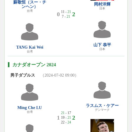
蘇敬恒（スー・チ
岡村洋輝
ンヘン）
日本
台湾
11 -
21
0
2
7 -
21
山下 恭平
TANG Kai Wei
日本
台湾
カナダオープン 2024
男子ダブルス
（2024-07-02 09:00）
ラスムス・ケアー
Ming Che LU
デンマーク
台湾
21
- 17
1
2
19 -
21
22 -
24