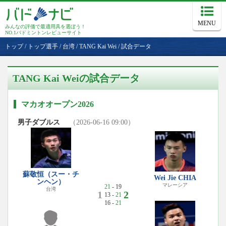
MENU
みんなの評価で最適用具を選ぼう！
NO.1バドミントンレビューサイト
トップ
/
トップ選手
/
台湾
/
TANG Kai Wei
/
試合データ
TANG Kai Weiの試合データ
マカオオープン2026
男子ダブルス
（2026-06-16 09:00）
蘇敬恒（スー・チ
Wei Jie CHIA
ンヘン）
マレーシア
21
- 19
台湾
1
2
13 -
21
16 -
21