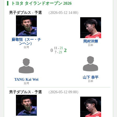
トヨタ タイランドオープン 2026
男子ダブルス - 予選
（2026-05-12 14:00）
蘇敬恒（スー・チ
岡村洋輝
ンヘン）
日本
台湾
11 -
21
0
2
7 -
21
山下 恭平
TANG Kai Wei
日本
台湾
男子ダブルス - 予選
（2026-05-12 09:00）