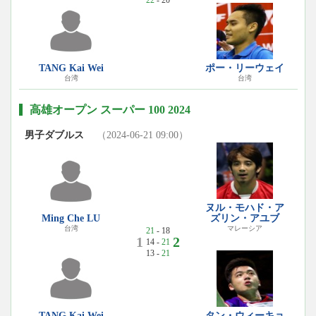
TANG Kai Wei
ポー・リーウェイ
台湾
台湾
高雄オープン スーパー 100 2024
男子ダブルス
（2024-06-21 09:00）
ヌル・モハド・ア
Ming Che LU
ズリン・アユブ
台湾
マレーシア
21
- 18
1
2
14 -
21
13 -
21
TANG Kai Wei
タン・ウィーキョ