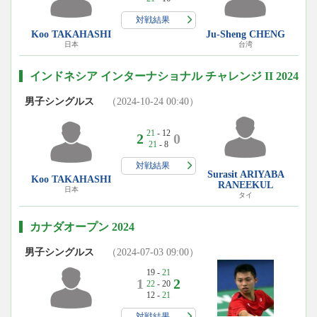
対戦結果
Koo TAKAHASHI
Ju-Sheng CHENG
日本
台湾
インドネシア インターナショナル チャレンジ II 2024
男子シングルス
（2024-10-24 00:40）
21
- 12
2
0
21
- 8
対戦結果
Surasit ARIYABA
Koo TAKAHASHI
RANEEKUL
日本
タイ
カナダオープン 2024
男子シングルス
（2024-07-03 09:00）
19 -
21
1
2
22
- 20
12 -
21
対戦結果