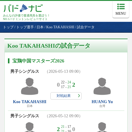
MENU
みんなの評価で最適用具を選ぼう！
NO.1バドミントンレビューサイト
トップ
/
トップ選手
/
日本
/
Koo TAKAHASHI
/
試合データ
Koo TAKAHASHIの試合データ
宝鶏中国マスターズ2026
男子シングルス
（2026-05-13 09:00）
22 -
24
0
2
17 -
21
対戦結果
Koo TAKAHASHI
HUANG Yu
日本
台湾
男子シングルス
（2026-05-12 09:00）
21
- 17
2
0
21
- 16