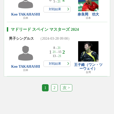
5 -
21
対戦結果
Koo TAKAHASHI
奈良岡 功大
日本
日本
マドリード スペイン マスターズ 2024
男子シングルス
（2024-03-28 09:00）
8 -
21
1
2
21
- 15
13 -
21
対戦結果
王子維（ワン・ツ
Koo TAKAHASHI
ーウェイ）
日本
台湾
1
2
次 >