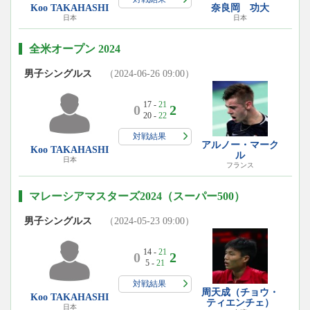
Koo TAKAHASHI
奈良岡 功大
日本
日本
全米オープン 2024
男子シングルス
（2024-06-26 09:00）
17 -
21
0
2
20 -
22
対戦結果
アルノー・マーク
Koo TAKAHASHI
ル
日本
フランス
マレーシアマスターズ2024（スーパー500）
男子シングルス
（2024-05-23 09:00）
14 -
21
0
2
5 -
21
対戦結果
周天成（チョウ・
Koo TAKAHASHI
ティエンチェ）
日本