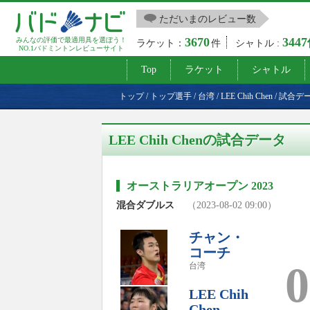
ただいまのレビュー数
3670
344
みんなの評価で最適用具を選ぼう！
ラケット：
件
シャトル :
NO.1バドミントンレビューサイト
Top
ラケット
シャトル
トップ
/
トップ選手
/
台湾
/
LEE Chih Chen
/
試合デ
LEE Chih Chenの試合データ
オーストラリアオープン 2023
混合ダブルス
（2023-08-02 09:00）
チャン・
コーチ
0
台湾
LEE Chih
Chen