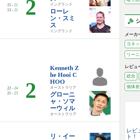
2
イングランド
15 -
21
13 -
21
ローレ
ン・スミ
ス
イングランド
メーカ
ヨネッ
リーニ
Kenneth Z
レビュ
he Hooi C
総合
HOO
2
個体差
オーストラリア
22 -
24
21 -
23
グローニ
ャ・ソマ
ーウィル
オーストラリア
レビ
リ・イー
ト！