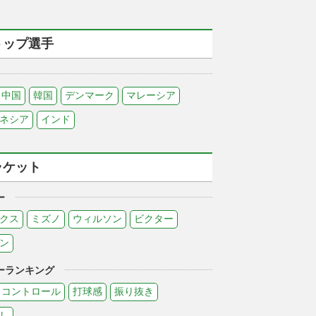
トップ選手
中国
韓国
デンマーク
マレーシア
ネシア
インド
ラケット
ー
クス
ミズノ
ウィルソン
ビクター
ン
ーランキング
コントロール
打球感
振り抜き
し