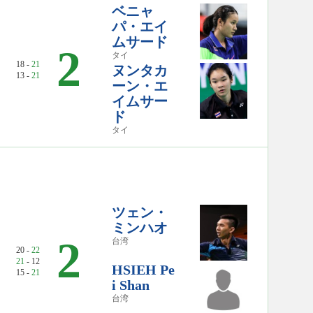
ベニャ
パ・エイ
ムサード
2
タイ
18 -
21
ヌンタカ
13 -
21
ーン・エ
イムサー
ド
タイ
ツェン・
ミンハオ
2
台湾
20 -
22
21
- 12
HSIEH Pe
15 -
21
i Shan
台湾