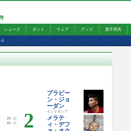
7件
シューズ
ガット
ウェア
グッズ
選手用具
ータ
プラビー
ン・ジョ
ーダン
2
インドネシア
メラテ
19 -
21
19 -
21
ィ・デフ
ァ・オク