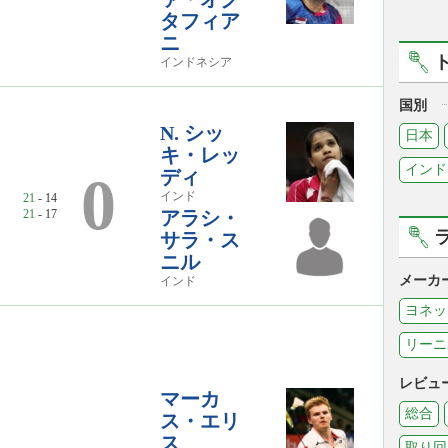
タフィア
ニ
インドネシア
国別
N. シッ
日本
キ・レッ
インド
ディ
0
インド
21
- 14
21
- 17
アラシ・
サラ・ス
ニル
メーカ
インド
ヨネッ
リーニ
レビュ
マーカ
総合
ス・エリ
ス
取り回