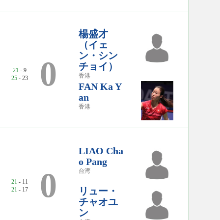
楊盛才
（イェ
ン・シン
0
チョイ）
21
- 9
香港
25
- 23
FAN Ka Y
an
香港
LIAO Cha
o Pang
0
台湾
21
- 11
リュー・
21
- 17
チャオユ
ン