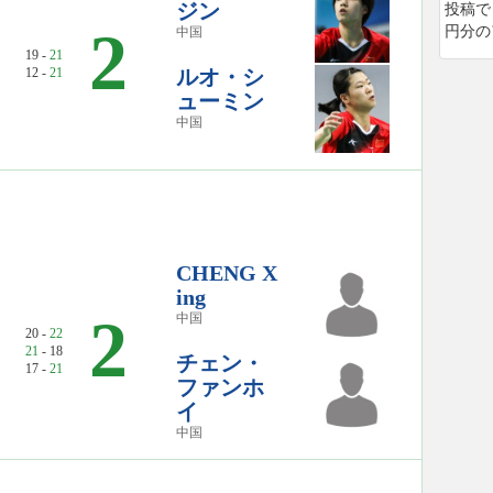
ジン
投稿で
2
円分の
中国
19 -
21
12 -
21
ルオ・シ
ューミン
中国
CHENG X
ing
2
中国
20 -
22
21
- 18
チェン・
17 -
21
ファンホ
イ
中国