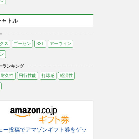
シャトル
ー
クス
ゴーセン
RSL
アーウィン
ン
ーランキング
耐久性
飛行性能
打球感
経済性
ュー投稿でアマゾンギフト券をゲッ