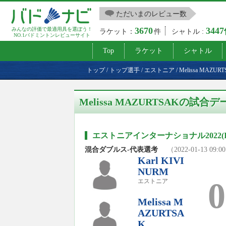
ただいまのレビュー数
3670
344
みんなの評価で最適用具を選ぼう！
ラケット：
件
シャトル :
NO.1バドミントンレビューサイト
Top
ラケット
シャトル
トップ
/
トップ選手
/
エストニア
/
Melissa MAZUR
Melissa MAZURTSAKの試合デ
エストニアインターナショナル2022(I
混合ダブルス-代表選考
（2022-01-13 09:0
Karl KIVI
NURM
0
エストニア
Melissa M
AZURTSA
K