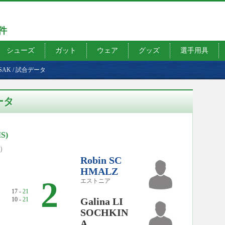
7件
シューズ
ガット
ウェア
グッズ
選手用具
TSAK
/
試合データ
ータ
S)
0）
Robin SC
HMALZ
2
エストニア
17 -
21
10 -
21
Galina LI
SOCHKIN
A