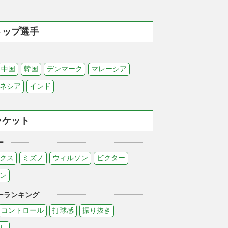
トップ選手
中国
韓国
デンマーク
マレーシア
ネシア
インド
ラケット
ー
クス
ミズノ
ウィルソン
ビクター
ン
ーランキング
コントロール
打球感
振り抜き
し