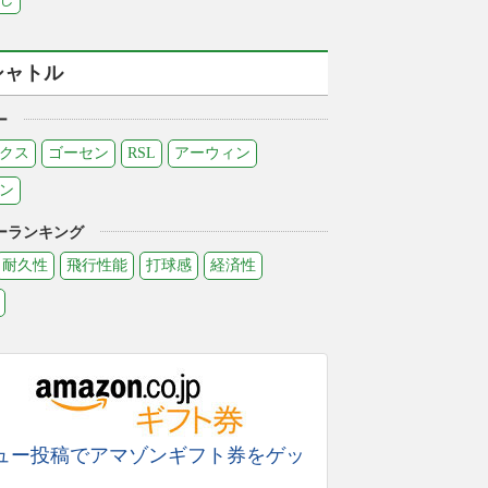
シャトル
ー
クス
ゴーセン
RSL
アーウィン
ン
ーランキング
耐久性
飛行性能
打球感
経済性
ュー投稿でアマゾンギフト券をゲッ