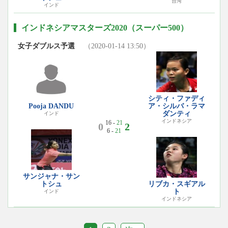
台湾
インド
インドネシアマスターズ2020（スーパー500）
女子ダブルス予選
（2020-01-14 13:50）
シティ・ファディ
Pooja DANDU
ア・シルバ・ラマ
ダンティ
インド
インドネシア
16 -
21
0
2
6 -
21
サンジャナ・サン
トシュ
リブカ・スギアル
ト
インド
インドネシア