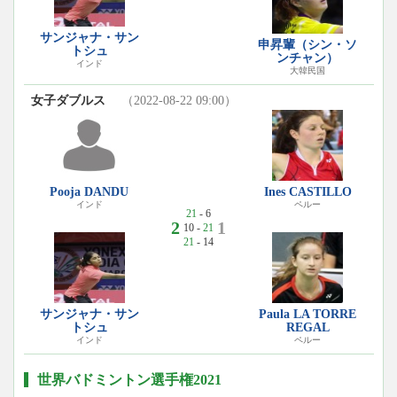
サンジャナ・サン
申昇輩（シン・ソ
トシュ
ンチャン）
インド
大韓民国
女子ダブルス
（2022-08-22 09:00）
Pooja DANDU
Ines CASTILLO
インド
ペルー
21
- 6
2
1
10 -
21
21
- 14
サンジャナ・サン
Paula LA TORRE
トシュ
REGAL
インド
ペルー
世界バドミントン選手権2021