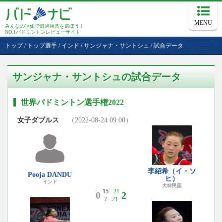
MENU
みんなの評価で最適用具を選ぼう！
NO.1バドミントンレビューサイト
トップ
/
トップ選手
/
インド
/
サンジャナ・サントシュ
/
試合データ
サンジャナ・サントシュの試合データ
世界バドミントン選手権2022
女子ダブルス
（2022-08-24 09:00）
李紹希（イ・ソ
Pooja DANDU
ヒ）
インド
大韓民国
15 -
21
0
2
7 -
21