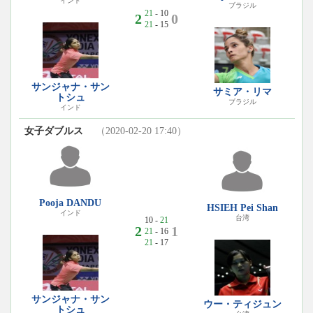
インド
ブラジル
21
- 10
2
0
21
- 15
サンジャナ・サン
サミア・リマ
トシュ
ブラジル
インド
女子ダブルス
（2020-02-20 17:40）
Pooja DANDU
HSIEH Pei Shan
インド
台湾
10 -
21
2
1
21
- 16
21
- 17
サンジャナ・サン
ウー・ティジュン
トシュ