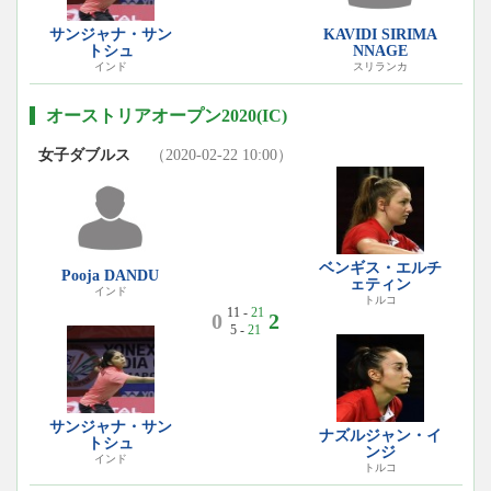
サンジャナ・サン
KAVIDI SIRIMA
トシュ
NNAGE
インド
スリランカ
オーストリアオープン2020(IC)
女子ダブルス
（2020-02-22 10:00）
ベンギス・エルチ
Pooja DANDU
ェティン
インド
トルコ
11 -
21
0
2
5 -
21
サンジャナ・サン
ナズルジャン・イ
トシュ
ンジ
インド
トルコ