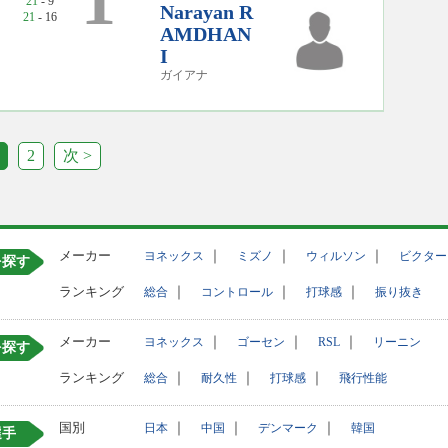
1
21
- 9
Narayan R
21
- 16
AMDHAN
I
ガイアナ
2
次 >
メーカー
｜
｜
｜
ヨネックス
ミズノ
ウィルソン
ビクター
を探す
ランキング
｜
｜
｜
総合
コントロール
打球感
振り抜き
メーカー
｜
｜
｜
ヨネックス
ゴーセン
RSL
リーニン
を探す
ランキング
｜
｜
｜
総合
耐久性
打球感
飛行性能
国別
｜
｜
｜
日本
中国
デンマーク
韓国
選手