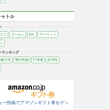
シャトル
ー
クス
ゴーセン
RSL
アーウィン
ン
ーランキング
耐久性
飛行性能
打球感
経済性
ュー投稿でアマゾンギフト券をゲッ