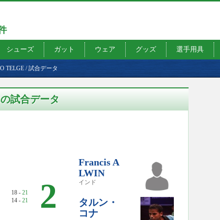
7件
シューズ
ガット
ウェア
グッズ
選手用具
NO TELGE
/
試合データ
LGEの試合データ
Francis A
LWIN
2
インド
18 -
21
14 -
21
タルン・
コナ