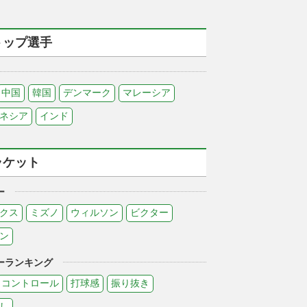
トップ選手
中国
韓国
デンマーク
マレーシア
ネシア
インド
ラケット
ー
クス
ミズノ
ウィルソン
ビクター
ン
ーランキング
コントロール
打球感
振り抜き
し