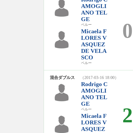
AMOGLI
ANO TEL
GE
0
ペルー
Micaela F
LORES V
ASQUEZ
DE VELA
SCO
ペルー
混合ダブルス
（2017-03-16 18:00）
Rodrigo C
AMOGLI
ANO TEL
GE
2
ペルー
Micaela F
LORES V
ASQUEZ