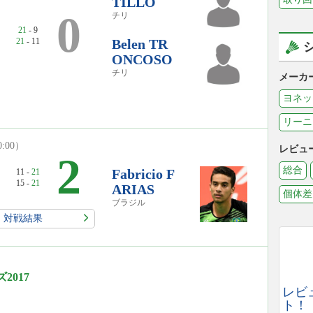
TILLO
0
チリ
21
- 9
21
- 11
Belen TR
ONCOSO
チリ
メーカ
ヨネッ
リーニ
0:00）
レビュ
2
総合
Fabricio F
11 -
21
15 -
21
ARIAS
個体差
ブラジル
対戦結果
2017
レビ
ト！