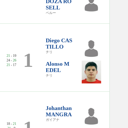
DOZA RO
SELL
ペルー
Diego CAS
TILLO
1
チリ
21
- 19
24 -
26
Alonso M
21
- 17
EDEL
チリ
Johanthan
MANGRA
ガイアナ
18 -
21