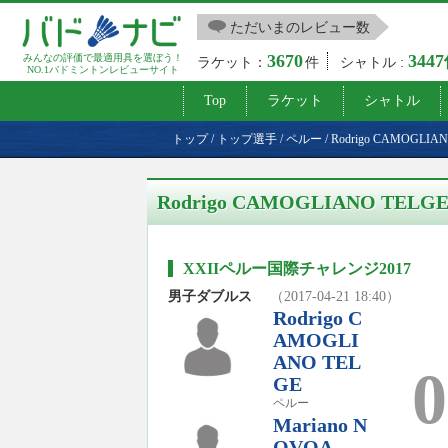
ただいまのレビュー数
3670
344
みんなの評価で最適用具を選ぼう！
ラケット：
件
シャトル :
NO.1バドミントンレビューサイト
Top
ラケット
シャトル
トップ
/
トップ選手
/
ペルー
/
Rodrigo CAMOGLIA
Rodrigo CAMOGLIANO TE
XXIIペルー国際チャレンジ2017
男子ダブルス
（2017-04-21 18:40）
Rodrigo C
AMOGLI
ANO TEL
0
GE
ペルー
Mariano N
OVOA