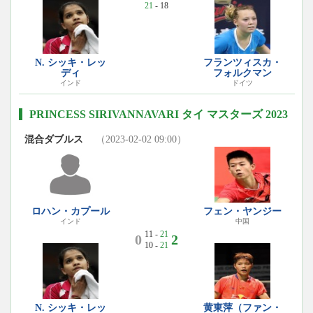
21
- 18
N. シッキ・レッ
フランツィスカ・
ディ
フォルクマン
インド
ドイツ
PRINCESS SIRIVANNAVARI タイ マスターズ 2023
混合ダブルス
（2023-02-02 09:00）
ロハン・カプール
フェン・ヤンジー
インド
中国
11 -
21
0
2
10 -
21
N. シッキ・レッ
黄東萍（ファン・