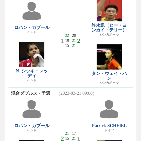
許永凱（ヒー・ヨ
ロハン・カプール
ンカイ・テリー）
インド
シンガポール
22
- 20
1
2
19 -
21
15 -
21
N. シッキ・レッ
タン・ウェイ・ハ
ディ
ン
インド
シンガポール
混合ダブルス - 予選
（2023-03-21 09:00）
ロハン・カプール
Patrick SCHEIEL
インド
ドイツ
21
- 17
2
1
15 -
21