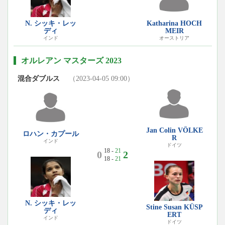
N. シッキ・レッ
Katharina HOCH
ディ
MEIR
インド
オーストリア
オルレアン マスターズ 2023
混合ダブルス
（2023-04-05 09:00）
Jan Colin VÖLKE
ロハン・カプール
R
インド
ドイツ
18 -
21
0
2
18 -
21
N. シッキ・レッ
Stine Susan KÜSP
ディ
ERT
インド
ドイツ