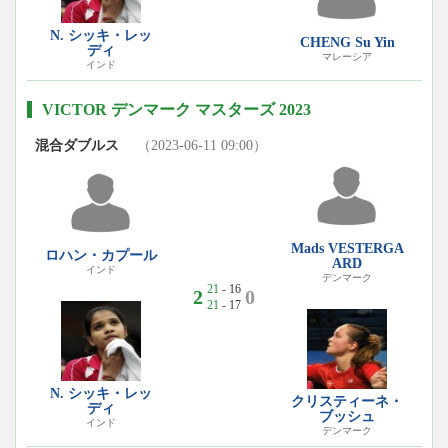
N. シッキ・レッ
CHENG Su Yin
ディ
マレーシア
インド
VICTOR デンマーク マスターズ 2023
混合ダブルス
（2023-06-11 09:00）
Mads VESTERGA
ロハン・カプール
ARD
インド
デンマーク
21
- 16
2
0
21
- 17
N. シッキ・レッ
クリスティーネ・
ディ
ブッシュ
インド
デンマーク