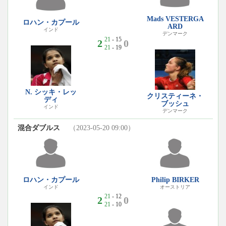
Mads VESTERGA
ロハン・カプール
ARD
インド
デンマーク
21
- 15
2
0
21
- 19
N. シッキ・レッ
クリスティーネ・
ディ
ブッシュ
インド
デンマーク
混合ダブルス
（2023-05-20 09:00）
ロハン・カプール
Philip BIRKER
インド
オーストリア
21
- 12
2
0
21
- 10