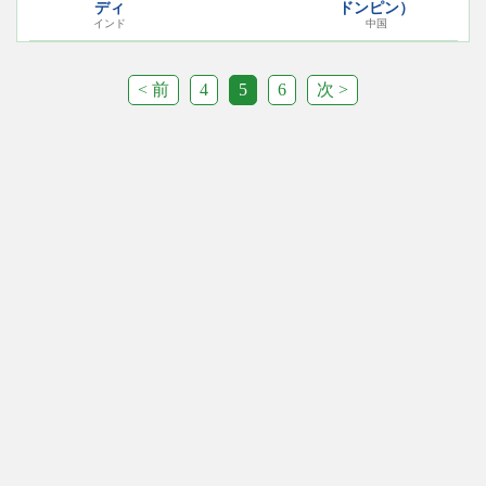
ディ
ドンピン）
インド
中国
< 前
4
5
6
次 >