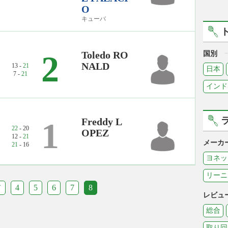
O
キューバ
Toledo RO
2
国別
NALD
13 -
21
日本
7 -
21
インド
Freddy L
1
22
- 20
OPEZ
12 -
21
メーカ
21
- 16
ヨネッ
リーニ
前
4
5
6
7
8
レビュ
総合
取り回