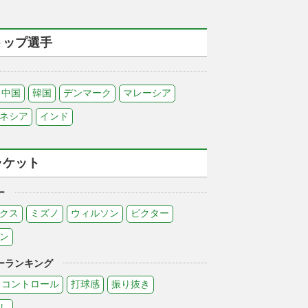
トップ選手
中国
韓国
デンマーク
マレーシア
ネシア
インド
ラケット
ー
クス
ミズノ
ウィルソン
ビクター
ン
ーランキング
コントロール
打球感
振り抜き
し