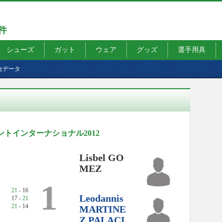
7件
シューズ
ガット
ウェア
グッズ
選手用具
合データ
ーナメントインターナショナル2012
Lisbel GO
MEZ
1
21
- 16
Leodannis
17 -
21
21
- 14
MARTINE
Z PALACI