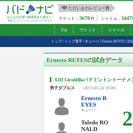
ただいまのレビュー数
3670
344
みんなの評価で最適用具を選ぼう！
ラケット：
件
シャトル :
NO.1バドミントンレビューサイト
Top
ラケット
シャトル
トップ
/
トップ選手
/
キューバ
/
Ernesto REYES
/
試
Ernesto REYESの試合データ
XIII Giraldillaバドミントント
男子ダブルス
（2012-03-24 19:00）
Ernesto R
EYES
2
キューバ
Toledo RO
NALD