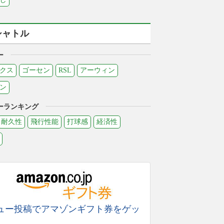
シャトル
ー
クス
ゴーセン
RSL
アーウィン
ン
ーランキング
耐久性
飛行性能
打球感
経済性
ュー投稿でアマゾンギフト券をゲッ