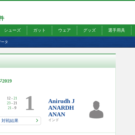
7件
シューズ
ガット
ウェア
グッズ
選手用具
データ
019
1
12 -
21
Anirudh J
23
- 21
ANARDH
21
- 9
ANAN
インド
対戦結果