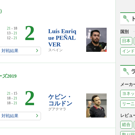
0）
2
21
- 18
Luís Enriq
国別
13 -
21
ue PEÑAL
12 -
21
日本
VER
スペイン
対戦結果
インド
2019
メーカ
2
21
- 15
ヨネッ
ケビン・
18 -
21
コルドン
18 -
21
リーニ
グアテマラ
レビュ
対戦結果
総合
取り回