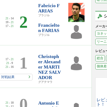
Fabricio F
ARIAS
2
ブラジル
21
- 14
19 -
21
Francielto
17 -
21
メーカ
n FARIAS
ヨネッ
ブラジル
リーニ
レビュ
1
Christoph
総合
17 -
21
er Alexand
21
- 9
er MARTI
個体差
21
- 16
NEZ SALV
ADOR
対戦結果
グアテマラ
0
レビ
Antonio E
21
- 18
ト！
21
- 12