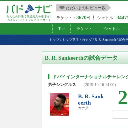
ただいまのレビュー数
3670
344
みんなの評価で最適用具を選ぼう！
ラケット：
件
シャトル :
NO.1バドミントンレビューサイト
Top
ラケット
シャトル
トップ
/
トップ選手
/
カナダ
/
B. R. Sankeerth
/
試合
B. R. Sankeerthの試合データ
ドバイインターナショナルチャレンジ2
男子シングルス
（2019-10-16 14:00）
2
B. R. Sank
eerth
カナダ