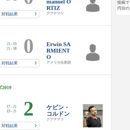
manuel O
投稿で
RTIZ
円分の
グアテマラ
対戦結果
0
Erwin SA
21
- 15
21
- 18
RMIENT
O
アメリカ合衆国
対戦結果
019
2
ケビン・
17 -
21
15 -
21
コルドン
グアテマラ
対戦結果