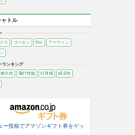
シャトル
ー
クス
ゴーセン
RSL
アーウィン
ン
ーランキング
耐久性
飛行性能
打球感
経済性
ュー投稿でアマゾンギフト券をゲッ