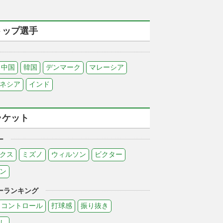
トップ選手
中国
韓国
デンマーク
マレーシア
ネシア
インド
ラケット
ー
クス
ミズノ
ウィルソン
ビクター
ン
ーランキング
コントロール
打球感
振り抜き
し