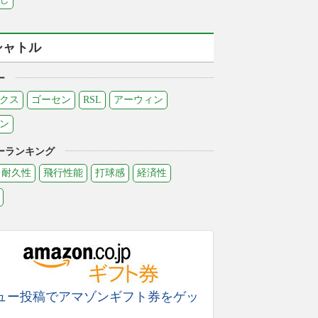
シャトル
ー
クス
ゴーセン
RSL
アーウィン
ン
ーランキング
耐久性
飛行性能
打球感
経済性
ュー投稿でアマゾンギフト券をゲッ