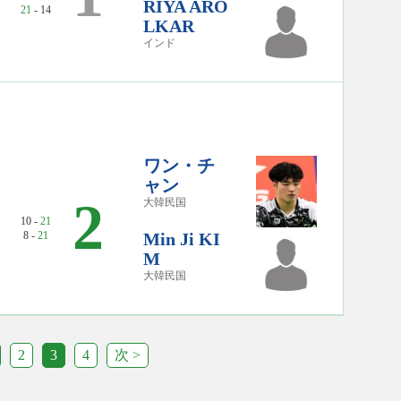
RIYA ARO
21
- 14
LKAR
インド
ワン・チ
ャン
2
大韓民国
10 -
21
8 -
21
Min Ji KI
M
大韓民国
2
3
4
次 >