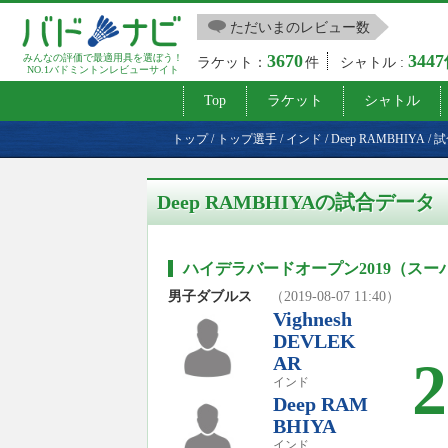
ただいまのレビュー数
3670
344
みんなの評価で最適用具を選ぼう！
ラケット：
件
シャトル :
NO.1バドミントンレビューサイト
Top
ラケット
シャトル
トップ
/
トップ選手
/
インド
/
Deep RAMBHIYA
/
試
Deep RAMBHIYAの試合データ
ハイデラバードオープン2019（スーパ
男子ダブルス
（2019-08-07 11:40）
Vighnesh
DEVLEK
AR
2
インド
Deep RAM
BHIYA
インド