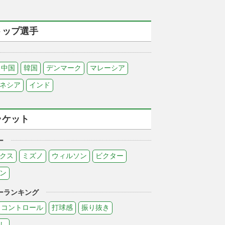
トップ選手
中国
韓国
デンマーク
マレーシア
ネシア
インド
ラケット
ー
クス
ミズノ
ウィルソン
ビクター
ン
ーランキング
コントロール
打球感
振り抜き
し