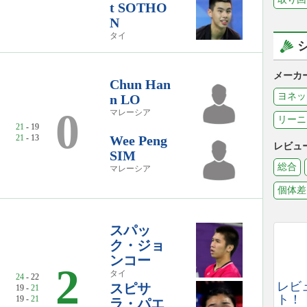
t SOTHO
N
タイ
メーカ
Chun Han
ヨネッ
n LO
0
マレーシア
リーニ
21
- 19
21
- 13
Wee Peng
レビュ
SIM
総合
マレーシア
個体差
スパッ
ク・ジョ
ンコー
2
タイ
24
- 22
レビ
スピサ
19 -
21
ト！
19 -
21
ラ・パエ