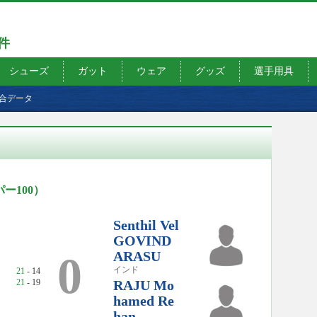
7件
シューズ
ガット
ウェア
グッズ
選手用具
合データ
ー100）
Senthil Vel
GOVIND
ARASU
0
インド
21
- 14
21
- 19
RAJU Mo
hamed Re
han