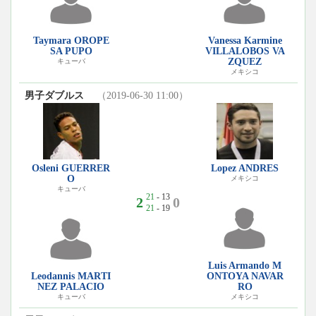
Taymara OROPE
Vanessa Karmine
SA PUPO
VILLALOBOS VA
ZQUEZ
キューバ
メキシコ
男子ダブルス
（2019-06-30 11:00）
Osleni GUERRER
Lopez ANDRES
O
メキシコ
キューバ
21
- 13
2
0
21
- 19
Luis Armando M
Leodannis MARTI
ONTOYA NAVAR
NEZ PALACIO
RO
キューバ
メキシコ