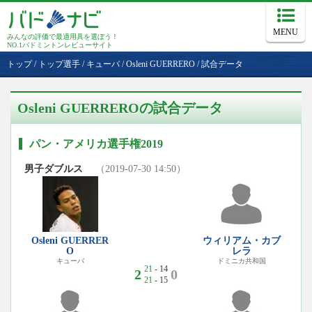
MENU
みんなの評価で最適用具を選ぼう！
NO.1バドミントンレビューサイト
トップ
/
トップ選手
/
キューバ
/
Osleni GUERRERO
/
試合データ
Osleni GUERREROの試合データ
パン・アメリカ選手権2019
男子ダブルス
（2019-07-30 14:50）
Osleni GUERRER
ウィリアム・カブ
O
レラ
キューバ
ドミニカ共和国
21
- 14
2
0
21
- 15