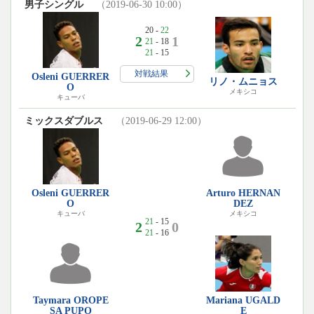
男子シングル
（2019-06-30 10:00）
20 -
22
2
1
21
- 18
21
- 15
対戦結果
Osleni GUERRER
リノ・ムニョス
O
メキシコ
キューバ
ミックスダブルス
（2019-06-29 12:00）
Osleni GUERRER
Arturo HERNAN
O
DEZ
キューバ
メキシコ
21
- 15
2
0
21
- 16
Taymara OROPE
Mariana UGALD
SA PUPO
E