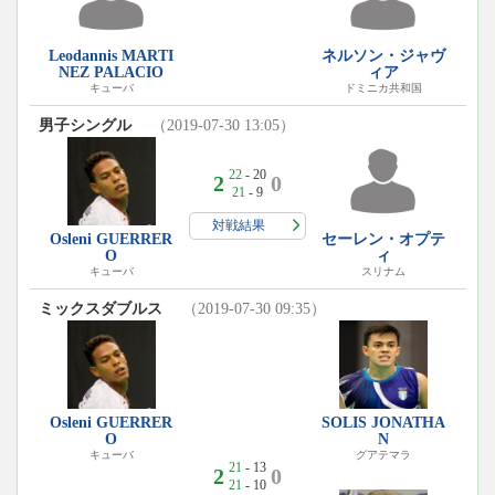
Leodannis MARTI
ネルソン・ジャヴ
NEZ PALACIO
ィア
キューバ
ドミニカ共和国
男子シングル
（2019-07-30 13:05）
22
- 20
2
0
21
- 9
対戦結果
Osleni GUERRER
セーレン・オプテ
O
ィ
キューバ
スリナム
ミックスダブルス
（2019-07-30 09:35）
Osleni GUERRER
SOLIS JONATHA
O
N
キューバ
グアテマラ
21
- 13
2
0
21
- 10