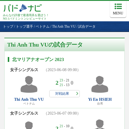
MENU
みんなの評価で最適用具を選ぼう！
NO.1バドミントンレビューサイト
トップ
/
トップ選手
/
ベトナム
/
Thi Anh Thu VU
/
試合データ
Thi Anh Thu VUの試合データ
北マリアナオープン 2023
女子シングルス
（2023-06-08 09:00）
23
- 21
2
0
21
- 13
対戦結果
Thi Anh Thu VU
Yi En HSIEH
ベトナム
台湾
女子シングルス
（2023-06-07 09:00）
21
- 10
2
0