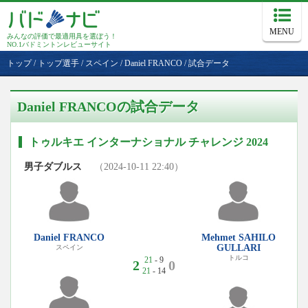
MENU
みんなの評価で最適用具を選ぼう！
NO.1バドミントンレビューサイト
トップ
/
トップ選手
/
スペイン
/
Daniel FRANCO
/
試合データ
Daniel FRANCOの試合データ
トゥルキエ インターナショナル チャレンジ 2024
男子ダブルス
（2024-10-11 22:40）
Daniel FRANCO
Mehmet SAHILO
GULLARI
スペイン
トルコ
21
- 9
2
0
21
- 14