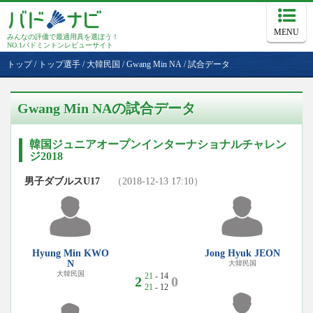
MENU
みんなの評価で最適用具を選ぼう！
NO.1バドミントンレビューサイト
トップ
/
トップ選手
/
大韓民国
/
Gwang Min NA
/
試合データ
Gwang Min NAの試合データ
韓国ジュニアオープンインターナショナルチャレン
ジ2018
男子ダブルスU17
（2018-12-13 17:10）
Hyung Min KWO
Jong Hyuk JEON
N
大韓民国
大韓民国
21
- 14
2
0
21
- 12