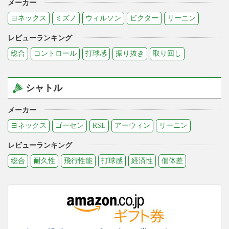
メーカー
ヨネックス
ミズノ
ウィルソン
ビクター
リーニン
レビューランキング
総合
コントロール
打球感
振り抜き
取り回し
シャトル
メーカー
ヨネックス
ゴーセン
RSL
アーウィン
リーニン
レビューランキング
総合
耐久性
飛行性能
打球感
経済性
個体差