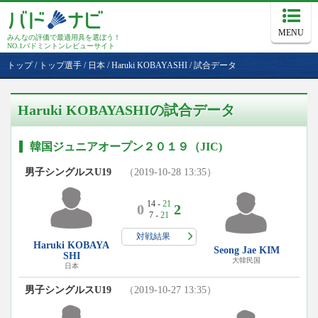
MENU
みんなの評価で最適用具を選ぼう！
NO.1バドミントンレビューサイト
トップ
/
トップ選手
/
日本
/
Haruki KOBAYASHI
/
試合データ
Haruki KOBAYASHIの試合データ
韓国ジュニアオープン２０１９（JIC)
男子シングルスU19
（2019-10-28 13:35）
14 -
21
0
2
7 -
21
対戦結果
Haruki KOBAYA
Seong Jae KIM
SHI
大韓民国
日本
男子シングルスU19
（2019-10-27 13:35）