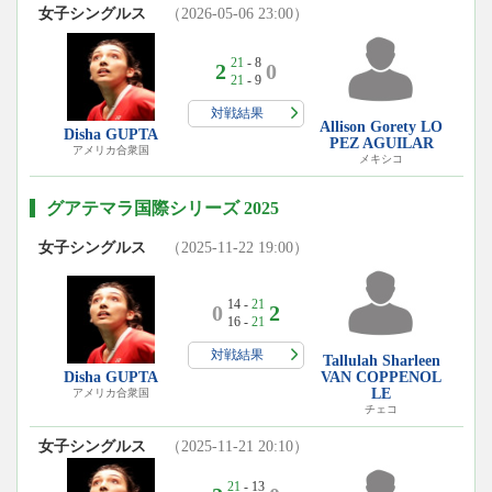
女子シングルス
（2026-05-06 23:00）
21
- 8
2
0
21
- 9
対戦結果
Allison Gorety LO
Disha GUPTA
PEZ AGUILAR
アメリカ合衆国
メキシコ
グアテマラ国際シリーズ 2025
女子シングルス
（2025-11-22 19:00）
14 -
21
0
2
16 -
21
対戦結果
Tallulah Sharleen
Disha GUPTA
VAN COPPENOL
LE
アメリカ合衆国
チェコ
女子シングルス
（2025-11-21 20:10）
21
- 13