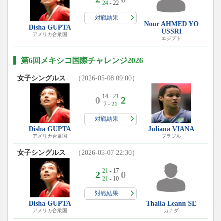
24
- 22
対戦結果
Nour AHMED YO
Disha GUPTA
USSRI
アメリカ合衆国
エジプト
第6回メキシコ国際チャレンジ2026
女子シングルス
（2026-05-08 09:00）
14 -
21
0
2
7 -
21
対戦結果
Disha GUPTA
Juliana VIANA
アメリカ合衆国
ブラジル
女子シングルス
（2026-05-07 22:30）
21
- 17
2
0
21
- 10
対戦結果
Disha GUPTA
Thalia Leann SE
アメリカ合衆国
カナダ