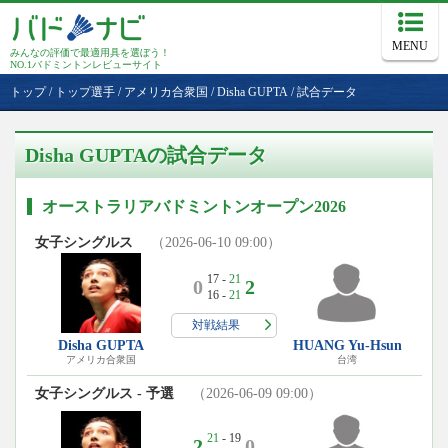
MENU
みんなの評価で最適用具を選ぼう！
NO.1バドミントンレビューサイト
トップ
/
トップ選手
/
アメリカ合衆国
/
Disha GUPTA
/
試合データ
Disha GUPTAの試合データ
オーストラリアバドミントンオープン2026
女子シングルス
（2026-06-10 09:00）
17 -
21
0
2
16 -
21
対戦結果
Disha GUPTA
HUANG Yu-Hsun
アメリカ合衆国
台湾
女子シングルス - 予選
（2026-06-09 09:00）
21
- 19
2
0