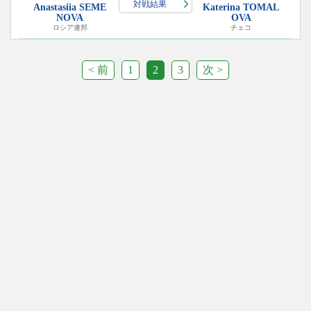
対戦結果
Anastasiia SEME
Katerina TOMAL
NOVA
OVA
ロシア連邦
チェコ
< 前
1
2
3
次 >