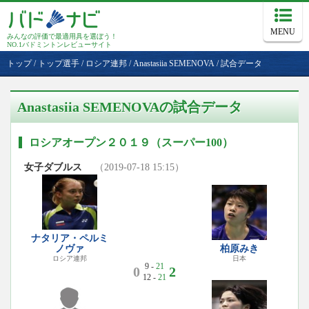
MENU
みんなの評価で最適用具を選ぼう！
NO.1バドミントンレビューサイト
トップ
/
トップ選手
/
ロシア連邦
/
Anastasiia SEMENOVA
/
試合データ
Anastasiia SEMENOVAの試合データ
ロシアオープン２０１９（スーパー100）
女子ダブルス
（2019-07-18 15:15）
ナタリア・ペルミ
ノヴァ
柏原みき
ロシア連邦
日本
9 -
21
0
2
12 -
21