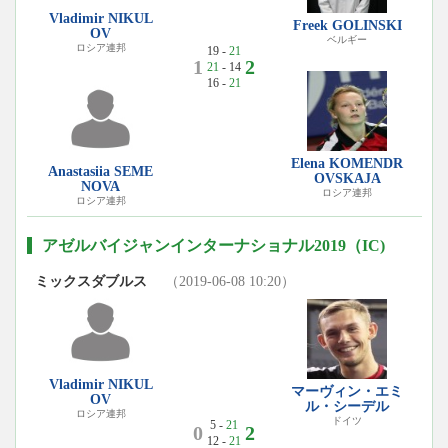
Vladimir NIKUL
Freek GOLINSKI
OV
ベルギー
ロシア連邦
19 -
21
1
2
21
- 14
16 -
21
Elena KOMENDR
Anastasiia SEME
OVSKAJA
NOVA
ロシア連邦
ロシア連邦
アゼルバイジャンインターナショナル2019（IC)
ミックスダブルス
（2019-06-08 10:20）
Vladimir NIKUL
マーヴィン・エミ
OV
ル・シーデル
ロシア連邦
ドイツ
5 -
21
0
2
12 -
21