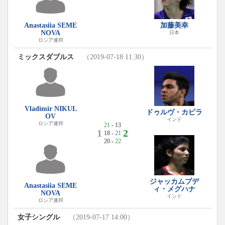
Anastasiia SEME
加藤美幸
NOVA
日本
ロシア連邦
ミックスダブルス
（2019-07-18 11:30）
Vladimir NIKUL
ドゥルヴ・カピラ
OV
インド
ロシア連邦
21
- 13
1
2
18 -
21
20 -
22
ジャッカムプデ
Anastasiia SEME
ィ・メグハナ
NOVA
インド
ロシア連邦
女子シングル
（2019-07-17 14:00）