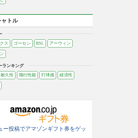
シャトル
ー
クス
ゴーセン
RSL
アーウィン
ン
ーランキング
耐久性
飛行性能
打球感
経済性
ュー投稿でアマゾンギフト券をゲッ