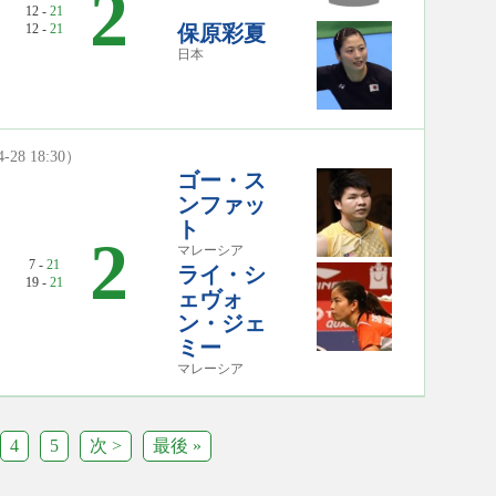
2
12 -
21
12 -
21
保原彩夏
日本
4-28 18:30）
ゴー・ス
ンファッ
ト
2
マレーシア
7 -
21
ライ・シ
19 -
21
ェヴォ
ン・ジェ
ミー
マレーシア
4
5
次 >
最後 »