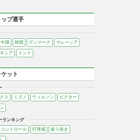
トップ選手
中国
韓国
デンマーク
マレーシア
ネシア
インド
ラケット
ー
クス
ミズノ
ウィルソン
ビクター
ン
ーランキング
コントロール
打球感
振り抜き
し