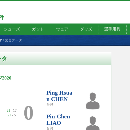
7件
シューズ
ガット
ウェア
グッズ
選手用具
MP
/
試合データ
ータ
026
Ping Hsua
n CHEN
0
台湾
21
- 17
21
- 5
Pin-Chen
LIAO
台湾