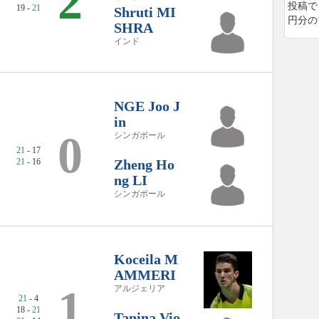
2
投稿で
19 -
21
Shruti MI
円分の
SHRA
インド
NGE Joo J
in
0
シンガポール
21
- 17
21
- 16
Zheng Ho
ng LI
シンガポール
Koceila M
AMMERI
1
アルジェリア
21
- 4
18 -
21
Tanina Vio