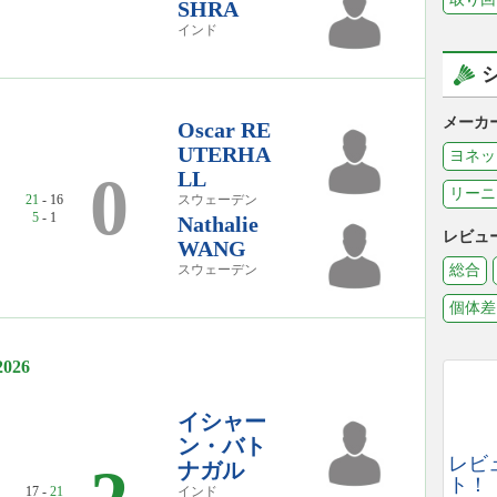
SHRA
インド
メーカ
Oscar RE
UTERHA
ヨネッ
0
LL
リーニ
21
- 16
スウェーデン
5
- 1
Nathalie
レビュ
WANG
スウェーデン
総合
個体差
26
イシャー
ン・バト
レビ
ナガル
ト！
17 -
21
インド