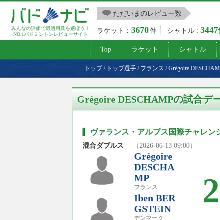
ただいまのレビュー数
3670
344
みんなの評価で最適用具を選ぼう！
ラケット：
件
シャトル :
NO.1バドミントンレビューサイト
Top
ラケット
シャトル
トップ
/
トップ選手
/
フランス
/
Grégoire DESCHA
Grégoire DESCHAMPの試合デ
ヴァランス・アルプス国際チャレンジ2
混合ダブルス
（2026-06-13 09:00）
Grégoire
DESCHA
2
MP
フランス
Iben BER
GSTEIN
デンマーク