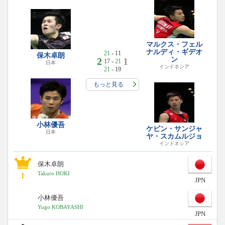
マルクス・フェル
ナルディ・ギデオ
21
- 11
保木卓朗
2
1
ン
17 -
21
日本
インドネシア
21
- 19
もっと見る
小林優吾
ケビン・サンジャ
日本
ヤ・スカムルジョ
インドネシア
保木卓朗
Takuro HOKI
1
JPN
小林優吾
Yugo KOBAYASHI
JPN