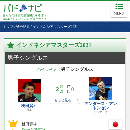
MENU
みんなの評価で最適用具を選ぼう！
NO.1バドミントンレビューサイト
トップ
/
試合結果
/
インドネシアマスターズ2021
インドネシアマスターズ2021
男子シングルス
男子シングルス
ハイライト：
21
- 17
2
0
21
- 11
もっと見る
アンダース・アン
桃田賢斗
トンセン
日本
デンマーク
桃田賢斗
Kento MOMOTA