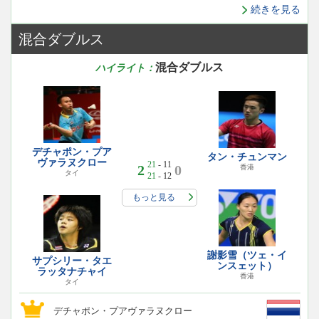
続きを見る
混合ダブルス
混合ダブルス
ハイライト：
デチャポン・プア
タン・チュンマン
ヴァラヌクロー
21
- 11
2
0
香港
タイ
21
- 12
もっと見る
謝影雪（ツェ・イ
サプシリー・タエ
ンスェット）
ラッタナチャイ
香港
タイ
デチャポン・プアヴァラヌクロー