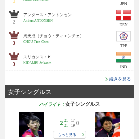
1
JPN
アンダース・アントンセン
Anders ANTONSEN
2
DEN
周天成（チョウ・ティエンチェ）
CHOU Tien Chen
3
TPE
スリカンス・Ｋ
KIDAMBI Srikanth
3
IND
続きを見る
女子シングルス
女子シングルス
ハイライト：
21
- 17
2
0
21
- 19
もっと見る