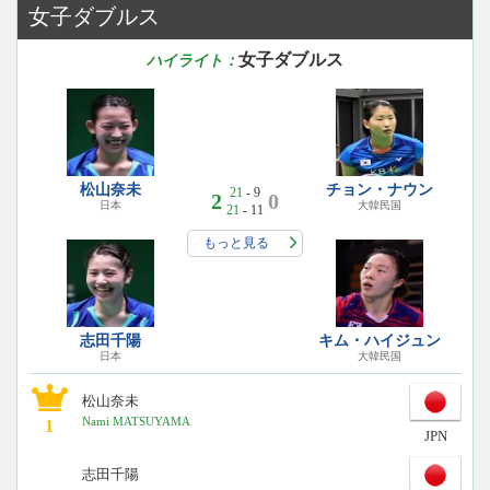
女子ダブルス
女子ダブルス
ハイライト：
松山奈未
チョン・ナウン
21
- 9
2
0
日本
大韓民国
21
- 11
もっと見る
志田千陽
キム・ハイジュン
日本
大韓民国
松山奈未
Nami MATSUYAMA
1
JPN
志田千陽