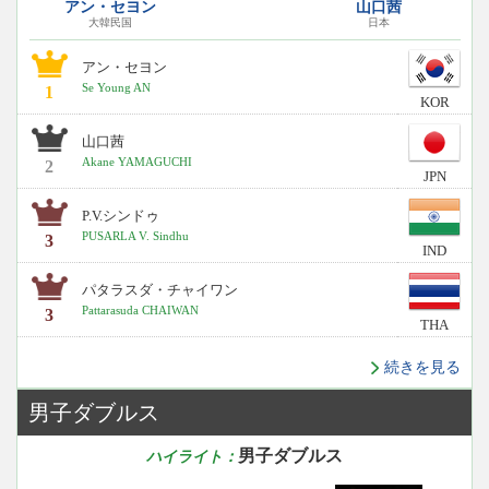
アン・セヨン
山口茜
大韓民国
日本
アン・セヨン
Se Young AN
1
KOR
山口茜
Akane YAMAGUCHI
2
JPN
P.V.シンドゥ
PUSARLA V. Sindhu
3
IND
パタラスダ・チャイワン
Pattarasuda CHAIWAN
3
THA
続きを見る
男子ダブルス
男子ダブルス
ハイライト：