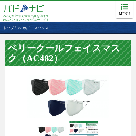
MENU
みんなの評価で最適用具を選ぼう！
NO.1バドミントンレビューサイト
トップ
/
その他
/
ヨネックス
ベリークールフェイスマス
ク（AC482）