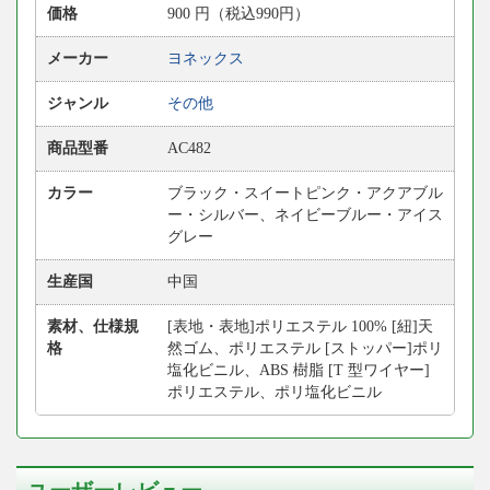
価格
900
円
（税込990円）
メーカー
ヨネックス
ジャンル
その他
商品型番
AC482
カラー
ブラック・スイートピンク・アクアブル
ー・シルバー、ネイビーブルー・アイス
グレー
生産国
中国
素材、仕様規
[表地・表地]ポリエステル 100% [紐]天
格
然ゴム、ポリエステル [ストッパー]ポリ
塩化ビニル、ABS 樹脂 [T 型ワイヤー]
ポリエステル、ポリ塩化ビニル