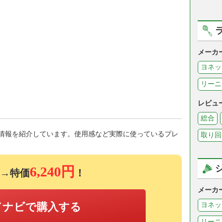
メーカ
ヨネッ
リーニ
レビュ
総合
情報を紹介しています。使用感など実際に使っているプレ
取り回
6,240円
→特価
！
メーカ
ドナビで購入する
ヨネッ
リーニ