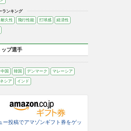
ーランキング
耐久性
飛行性能
打球感
経済性
トップ選手
中国
韓国
デンマーク
マレーシア
ネシア
インド
ュー投稿でアマゾンギフト券をゲッ