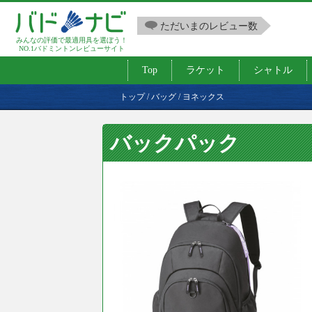
ただいまのレビュー数
みんなの評価で最適用具を選ぼう！
NO.1バドミントンレビューサイト
Top
ラケット
シャトル
トップ
/
バッグ
/
ヨネックス
バックパック