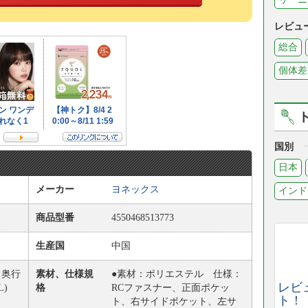
レビュ
総合
個体差
国別
日本
メーカー
ヨネックス
インド
商品型番
4550468513773
生産国
中国
m 奥行
素材、仕様規
●素材：ポリエステル 仕様：
レビ
L)
格
RCファスナー、正面ポケッ
ト！
ト、右サイドポケット、左サ