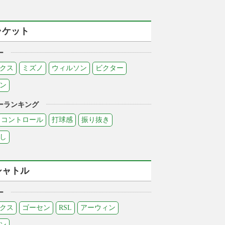
ラケット
ー
クス
ミズノ
ウィルソン
ビクター
ン
ーランキング
コントロール
打球感
振り抜き
し
シャトル
ー
クス
ゴーセン
RSL
アーウィン
ン