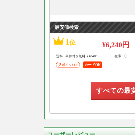
最安値検索
1
位
¥6,240円
送料 : 条件付き無料（¥840〜）
在庫 : 〇
カードOK
すべての最
ユーザーレビュー