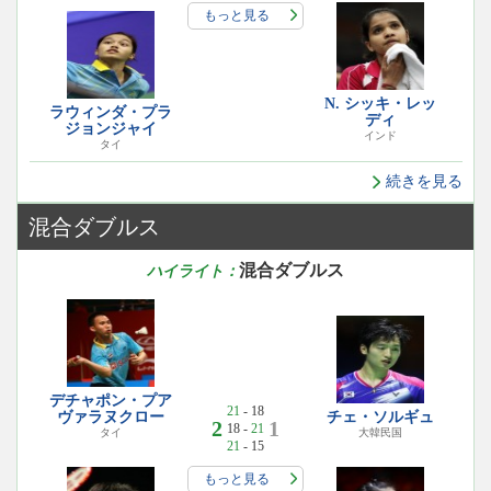
もっと見る
N. シッキ・レッ
ラウィンダ・プラ
ディ
ジョンジャイ
インド
タイ
続きを見る
混合ダブルス
混合ダブルス
ハイライト：
デチャポン・プア
21
- 18
ヴァラヌクロー
チェ・ソルギュ
2
1
18 -
21
タイ
大韓民国
21
- 15
もっと見る