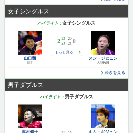
女子シングルス
女子シングルス
ハイライト：
22
- 20
2
0
23
- 21
もっと見る
山口茜
スン・ジヒュン
日本
大韓民国
続きを見る
男子ダブルス
男子ダブルス
ハイライト：
嘉村健士
キム・ギジュン
21
- 15