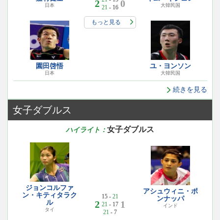
2
0
日本
大韓民国
21
- 16
もっと見る
園田啓悟
ユ・ヨンソン
日本
大韓民国
続きを見る
女子ダブルス
女子ダブルス
ハイライト：
ジョンコルファ
アシュウィニ・ポ
ン・キティタラク
15 -
21
ンナッパ
ル
2
1
21
- 17
インド
タイ
21
- 7