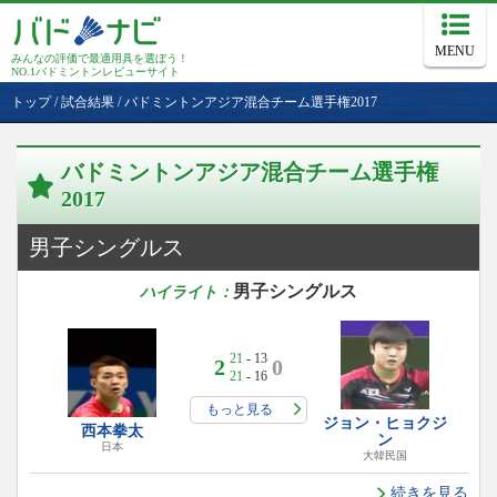
MENU
みんなの評価で最適用具を選ぼう！
NO.1バドミントンレビューサイト
トップ
/
試合結果
/
バドミントンアジア混合チーム選手権2017
バドミントンアジア混合チーム選手権
2017
男子シングルス
男子シングルス
ハイライト：
21
- 13
2
0
21
- 16
もっと見る
ジョン・ヒョクジ
西本拳太
ン
日本
大韓民国
続きを見る