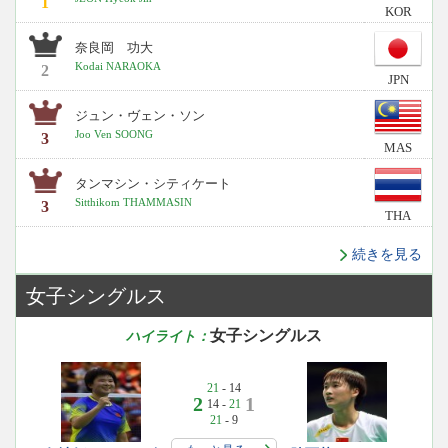
1
KOR
奈良岡 功大
Kodai NARAOKA
2
JPN
ジュン・ヴェン・ソン
Joo Ven SOONG
3
MAS
タンマシン・シティケート
Sitthikom THAMMASIN
3
THA
続きを見る
女子シングルス
女子シングルス
ハイライト：
21
- 14
2
1
14 -
21
21
- 9