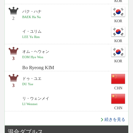
KOR
パク・ハナ
BAEK Ha Na
2
KOR
イ・ユリム
LEE Yu Rim
KOR
オム・ヘウォン
EOM Hye Won
3
KOR
Bo Ryeong KIM
ドゥ・ユエ
DU Yue
3
CHN
リ・ウェンメイ
LI Wenmei
CHN
続きを見る
混合ダブルス