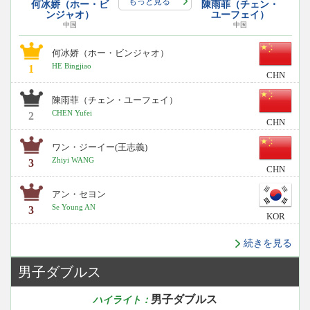
もっと見る
何冰娇（ホー・ビ
陳雨菲（チェン・
ンジャオ）
ユーフェイ）
中国
中国
何冰娇（ホー・ビンジャオ）
HE Bingjiao
1
CHN
陳雨菲（チェン・ユーフェイ）
CHEN Yufei
2
CHN
ワン・ジーイー(王志義)
Zhiyi WANG
3
CHN
アン・セヨン
Se Young AN
3
KOR
続きを見る
男子ダブルス
男子ダブルス
ハイライト：