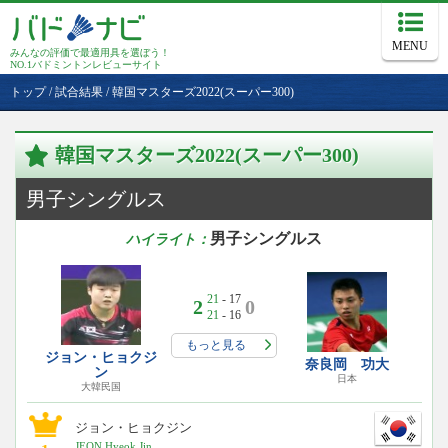
MENU
みんなの評価で最適用具を選ぼう！
NO.1バドミントンレビューサイト
トップ
/
試合結果
/
韓国マスターズ2022(スーパー300)
韓国マスターズ2022(スーパー300)
男子シングルス
男子シングルス
ハイライト：
21
- 17
2
0
21
- 16
もっと見る
ジョン・ヒョクジ
奈良岡 功大
ン
日本
大韓民国
ジョン・ヒョクジン
JEON Hyeok Jin