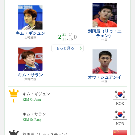
刘雨辰（リゥ・ユ
キム・ギジュン
21
- 14
2
0
チェン）
大韓民国
21
- 16
中国
もっと見る
キム・サラン
オウ・シュアンイ
大韓民国
中国
キム・ギジュン
KIM Gi Jung
1
KOR
キム・サラン
KIM Sa Rang
KOR
刘雨辰（リゥ・ユチェン）