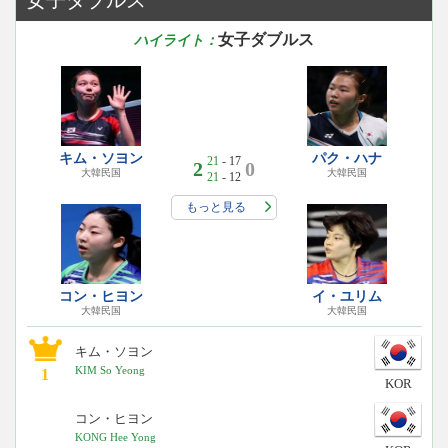
女子ダブルス
ハイライト：
キム・ソヨン
パク・ハナ
21
- 17
2
0
大韓民国
大韓民国
21
- 12
もっと見る
コン・ヒヨン
イ・ユリム
大韓民国
大韓民国
キム・ソヨン
KIM So Yeong
1
KOR
コン・ヒヨン
KONG Hee Yong