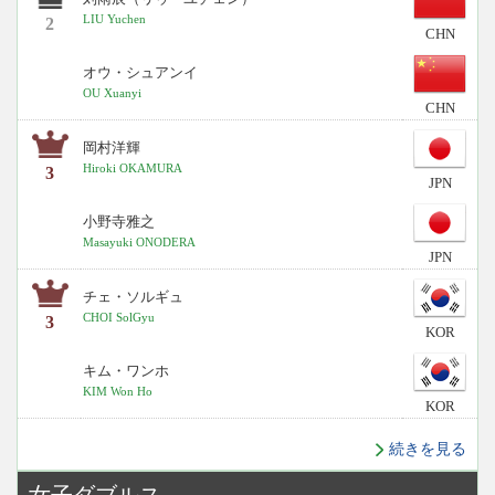
LIU Yuchen
2
CHN
オウ・シュアンイ
OU Xuanyi
CHN
岡村洋輝
Hiroki OKAMURA
3
JPN
小野寺雅之
Masayuki ONODERA
JPN
チェ・ソルギュ
CHOI SolGyu
3
KOR
キム・ワンホ
KIM Won Ho
KOR
続きを見る
女子ダブルス