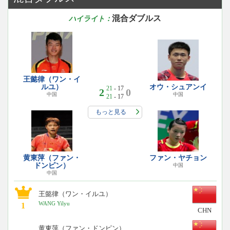
混合ダブルス
ハイライト：
王懿律（ワン・イ
ルユ）
オウ・シュアンイ
21
- 17
2
0
中国
中国
21
- 17
もっと見る
黄東萍（ファン・
ファン・ヤチョン
ドンピン）
中国
中国
王懿律（ワン・イルユ）
WANG Yilyu
1
CHN
黄東萍（ファン・ドンピン）