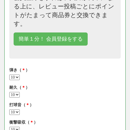
る上に、レビュー投稿ごとにポイン
トがたまって商品券と交換できま
す。
簡単１分！ 会員登録をする
弾き（
＊
）
耐久（
＊
）
打球音（
＊
）
衝撃吸収（
＊
）