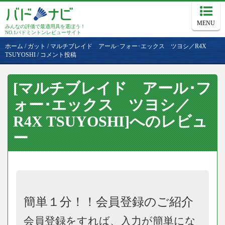
MENU
みんなの評価で最適用具を選ぼう！
NO.1バドミントンレビューサイト
ホーム
/
ガット
/
マルチブレイド アール･フォー･エックス ツヨシ／R4X
TSUYOSHI
/
コメント投稿
[マルチブレイド アール･フ
ォー･エックス ツヨシ／
R4X TSUYOSHI]へのレビュ
ー
簡単１分！！会員登録のご紹介
会員登録をすれば、入力が簡単にな