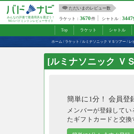
ただいまのレビュー数
3670
344
みんなの評価で最適用具を選ぼう！
ラケット：
件
シャトル :
NO.1バドミントンレビューサイト
Top
ラケット
シャトル
ホーム
/
ラケット
/
ルミナソニック ＶＳツアー
/
レ
[ルミナソニック Ｖ
簡単に1分！ 会員登
メンバーが登録してい
たギフトカードと交換