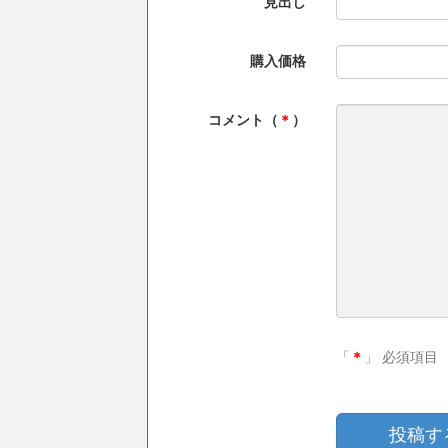
見出し
購入価格
コメント（
＊
）
「
＊
」 必須項目