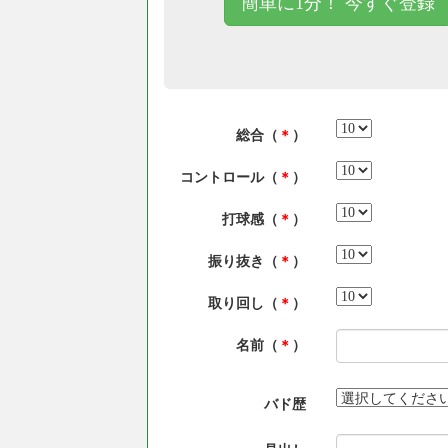
簡単に1分！ 今すぐ登録
総合（
＊
）
コントロール（
＊
）
打球感（
＊
）
振り抜き（
＊
）
取り回し（
＊
）
名前（
＊
）
バド歴