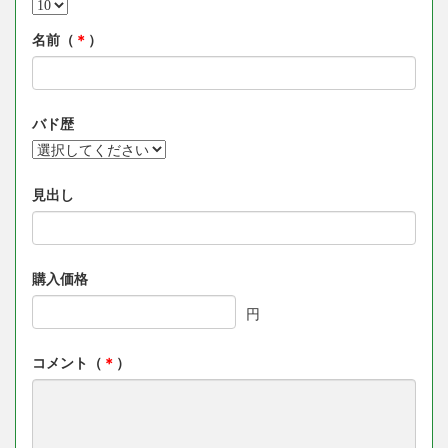
名前（
＊
）
バド歴
見出し
購入価格
円
コメント（
＊
）