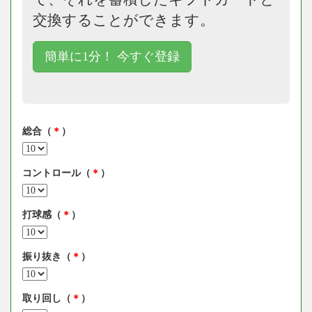
交換することができます。
簡単に1分！ 今すぐ登録
総合（
＊
）
コントロール（
＊
）
打球感（
＊
）
振り抜き（
＊
）
取り回し（
＊
）