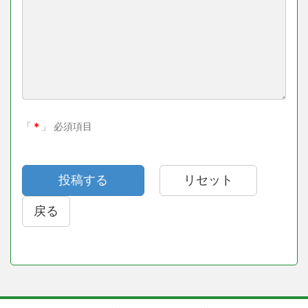
「
＊
」 必須項目
戻る