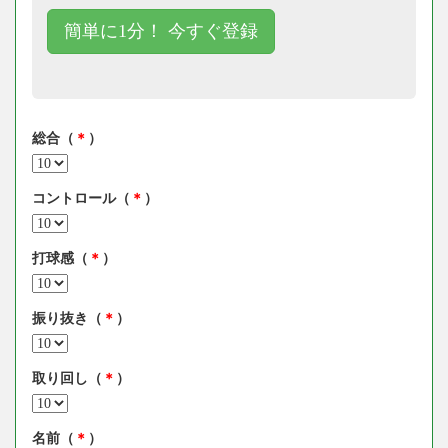
簡単に1分！ 今すぐ登録
総合（
＊
）
コントロール（
＊
）
打球感（
＊
）
振り抜き（
＊
）
取り回し（
＊
）
名前（
＊
）