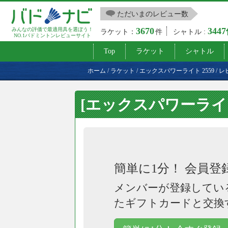
ただいまのレビュー数
3670
344
みんなの評価で最適用具を選ぼう！
ラケット：
件
シャトル :
NO.1バドミントンレビューサイト
Top
ラケット
シャトル
ホーム
/
ラケット
/
エックスパワーライト 2559
/
レ
[エックスパワーライト
簡単に1分！ 会員登
メンバーが登録してい
たギフトカードと交換