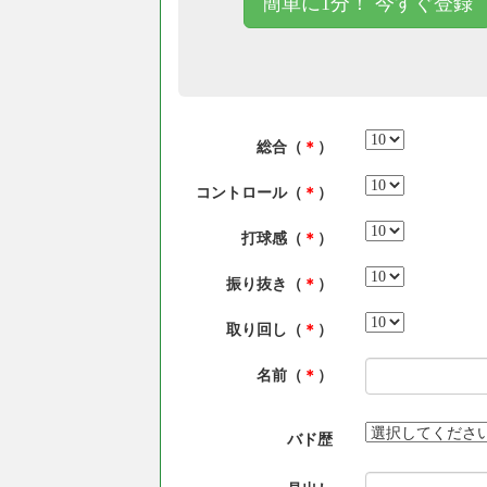
簡単に1分！ 今すぐ登録
総合（
＊
）
コントロール（
＊
）
打球感（
＊
）
振り抜き（
＊
）
取り回し（
＊
）
名前（
＊
）
バド歴