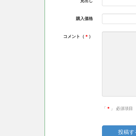
見出し
購入価格
コメント（
＊
）
「
＊
」 必須項目