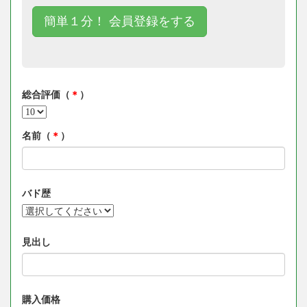
簡単１分！ 会員登録をする
総合評価（
＊
）
名前（
＊
）
バド歴
見出し
購入価格