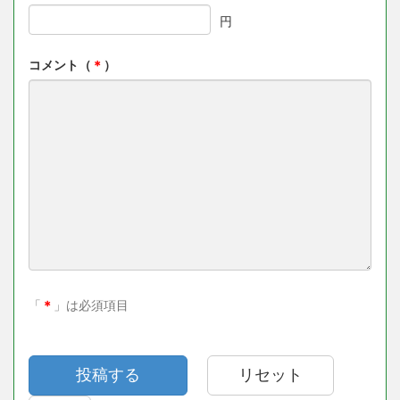
円
コメント（
＊
）
「
＊
」は必須項目